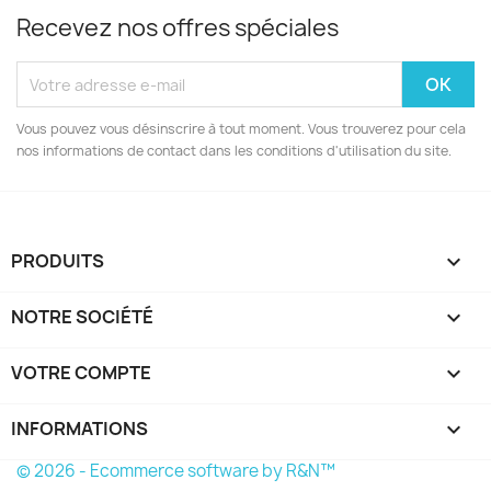
Recevez nos offres spéciales
Vous pouvez vous désinscrire à tout moment. Vous trouverez pour cela
nos informations de contact dans les conditions d'utilisation du site.
PRODUITS

NOTRE SOCIÉTÉ

VOTRE COMPTE

INFORMATIONS
keyboard_arrow_down
© 2026 - Ecommerce software by R&N™