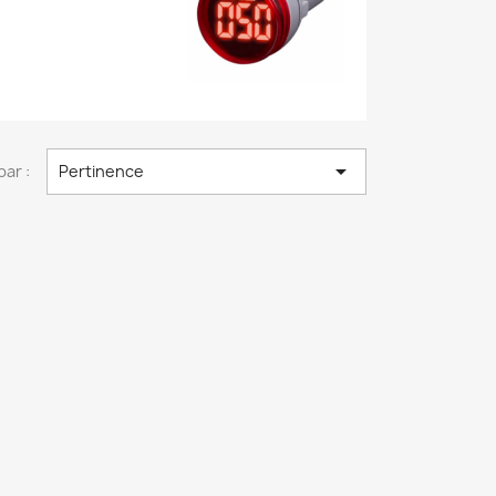

par :
Pertinence