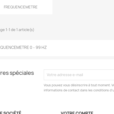
Aperçu rapide

FREQUENCEMETRE
ge 1-1 de 1 article(s)
EQUENCEMETRE 0 - 99 HZ
res spéciales
Vous pouvez vous désinscrire à tout moment. V
informations de contact dans les conditions d'ut
E SOCIÉTÉ
VOTRE COMPTE